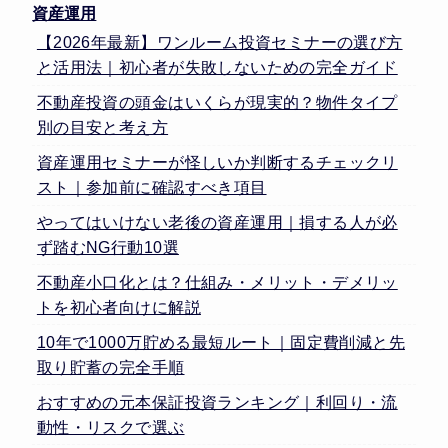
資産運用
【2026年最新】ワンルーム投資セミナーの選び方
と活用法｜初心者が失敗しないための完全ガイド
不動産投資の頭金はいくらが現実的？物件タイプ
別の目安と考え方
資産運用セミナーが怪しいか判断するチェックリ
スト｜参加前に確認すべき項目
やってはいけない老後の資産運用｜損する人が必
ず踏むNG行動10選
不動産小口化とは？仕組み・メリット・デメリッ
トを初心者向けに解説
10年で1000万貯める最短ルート｜固定費削減と先
取り貯蓄の完全手順
おすすめの元本保証投資ランキング｜利回り・流
動性・リスクで選ぶ