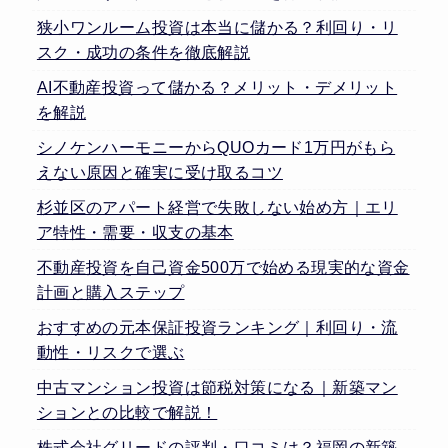
狭小ワンルーム投資は本当に儲かる？利回り・リ
スク・成功の条件を徹底解説
AI不動産投資って儲かる？メリット・デメリット
を解説
シノケンハーモニーからQUOカード1万円がもら
えない原因と確実に受け取るコツ
杉並区のアパート経営で失敗しない始め方｜エリ
ア特性・需要・収支の基本
不動産投資を自己資金500万で始める現実的な資金
計画と購入ステップ
おすすめの元本保証投資ランキング｜利回り・流
動性・リスクで選ぶ
中古マンション投資は節税対策になる｜新築マン
ションとの比較で解説！
株式会社グリードの評判・口コミは？福岡の新築