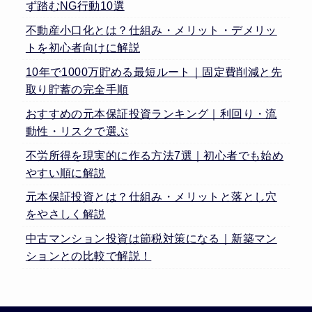
ず踏むNG行動10選
不動産小口化とは？仕組み・メリット・デメリッ
トを初心者向けに解説
10年で1000万貯める最短ルート｜固定費削減と先
取り貯蓄の完全手順
おすすめの元本保証投資ランキング｜利回り・流
動性・リスクで選ぶ
不労所得を現実的に作る方法7選｜初心者でも始め
やすい順に解説
元本保証投資とは？仕組み・メリットと落とし穴
をやさしく解説
中古マンション投資は節税対策になる｜新築マン
ションとの比較で解説！