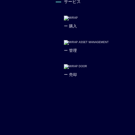
サービス
ー 購入
ー 管理
ー 売却