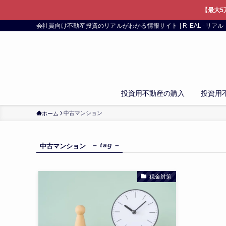
【最大5
会社員向け不動産投資のリアルがわかる情報サイト | R-EAL -リアル
投資用不動産の購入
投資用
中古マンション
ホーム
– tag –
中古マンション
税金対策