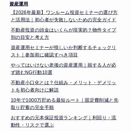
資産運用
【2026年最新】ワンルーム投資セミナーの選び方
と活用法｜初心者が失敗しないための完全ガイド
不動産投資の頭金はいくらが現実的？物件タイプ
別の目安と考え方
資産運用セミナーが怪しいか判断するチェックリ
スト｜参加前に確認すべき項目
やってはいけない老後の資産運用｜損する人が必
ず踏むNG行動10選
不動産小口化とは？仕組み・メリット・デメリッ
トを初心者向けに解説
10年で1000万貯める最短ルート｜固定費削減と先
取り貯蓄の完全手順
おすすめの元本保証投資ランキング｜利回り・流
動性・リスクで選ぶ