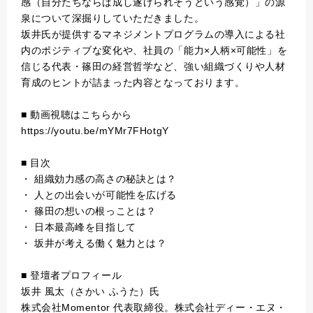
感（自分たちならば成し遂げられそうという感覚）」の源
泉について深掘りしていただきました。
坂井氏が提供するマネジメントプログラムの導入による社
内のポジティブな変化や、社員の「能力×人柄×可能性」を
信じる代表・篠田の経営哲学など、強い組織づくりや人材
育成のヒントが詰まった内容となっております。
■ 動画視聴はこちらから
https://youtu.be/mYMr7FHotgY
■ 目次
・ 組織効力感の高さの秘訣とは？
・ 人との出会いが可能性を広げる
・ 篠田の想いの根っことは？
・ 日本最高峰を目指して
・ 坂井が考える働く魅力とは？
■ 登壇者プロフィール
坂井 風太（さかい ふうた）氏
株式会社Momentor 代表取締役。株式会社ディー・エヌ・