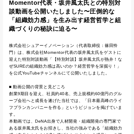
Momentor代表・坂井風太氏との特別対
談動画を公開いたしました〜圧倒的な
「組織効力感」を生み出す経営哲学と組
織づくりの秘訣に迫る〜
株式会社シュアーイノベーション（代表取締役：篠田怜
門）は、株式会社Momentor代表の坂井風太氏をゲストに
迎えた特別対談動画「【特別対談】坂井風太氏が熱弁！な
ぜSUREの組織効力感は高いのか？経営哲学を深掘り！」
を公式YouTubeチャンネルにて公開いたしました。
■ 動画公開の背景と見どころ
創業9期目を迎え、社員約40名、売上規模約60億円のグル
ープ会社へと成長を遂げた当社では、「日本最高峰のライ
フプランカンパニーを作る」というビジョンを掲げていま
す。
本動画では、DeNA出身で人材開発・組織開発の専門家で
ある坂井風太氏をお招きし、当社の強みである「組織効力