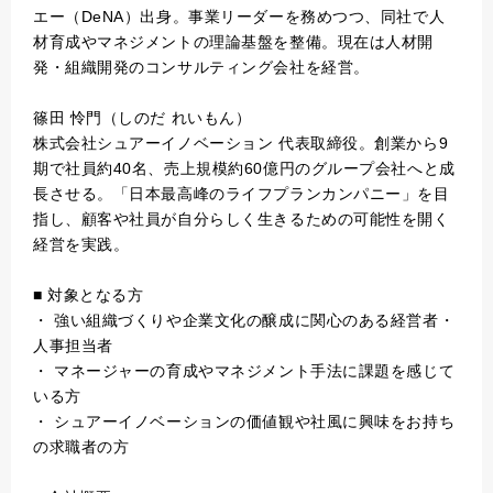
エー（DeNA）出身。事業リーダーを務めつつ、同社で人
材育成やマネジメントの理論基盤を整備。現在は人材開
発・組織開発のコンサルティング会社を経営。
篠田 怜門（しのだ れいもん）
株式会社シュアーイノベーション 代表取締役。創業から9
期で社員約40名、売上規模約60億円のグループ会社へと成
長させる。「日本最高峰のライフプランカンパニー」を目
指し、顧客や社員が自分らしく生きるための可能性を開く
経営を実践。
■ 対象となる方
・ 強い組織づくりや企業文化の醸成に関心のある経営者・
人事担当者
・ マネージャーの育成やマネジメント手法に課題を感じて
いる方
・ シュアーイノベーションの価値観や社風に興味をお持ち
の求職者の方