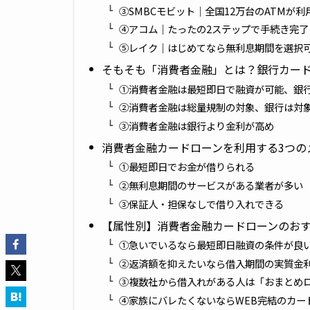
③SMBCモビット｜全国12万台のATMが利
④アコム｜たったの2ステップで手続き完了
⑤レイク｜はじめてなら無利息期間を選択
そもそも「消費者金融」とは？銀行カー
①消費者金融は最短即日で融資が可能、銀
②消費者金融は総量規制の対象、銀行は対
③消費者金融は銀行より金利が高め
消費者金融カードローンを利用する3つの
①最短即日でお金が借りられる
②無利息期間のサービスがある業者が多い
③保証人・担保なしで借り入れできる
【属性別】消費者金融カードローンのお
①急いでいるなら最短即日融資の条件が良
②返済額を抑えたいなら借入期間の実質金
③複数社から借入れがある人は「おまとめ
④家族にバレたくないならWEB完結のカー