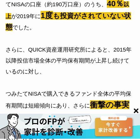
40％
てNISAの口座（約190万口座）のうち、
以
1度
も投資がされていない状
上
が2019年に
態
でした。
さらに、QUICK資産運用研究所によると、2015年
以降投信市場全体の平均保有期間が上昇し続けて
いるのに対し、
つみたてNISAで購入できるファンド全体の平均保
衝撃の事実
有期間は短縮傾向にあり、さらに
2.1
があります。2020年末時点では
わずか
年
と
全フ
短い
ァンドの平均保有期間よりも
ということが明
らかになっています。