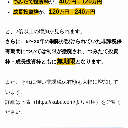
40
120
つみたて投資枠
が、
万円→
万円
120
240
成長投資枠
が、
万円→
万円
と、2倍以上の増加が見られます。
さらに、5〜20年の制限が設けられていた非課税保
有期間については制限が撤廃され、つみたて投資
無期限
枠・成長投資枠ともに
となります。
また、それに伴い非課税保有額も大幅に増加して
います。
詳細は下表（https://kabu.com/より引用）をご覧く
ださい。