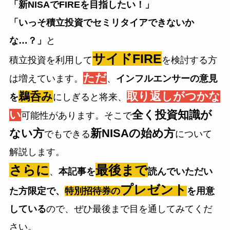
「新NISAでFIREを目指したい！」
「いっそ積立投資でセミリタイアできないか
な…？」
と
サイドFIRE
積立投資を利用して
を検討する方
ただ
は増えています。
、
インフルエンサーの意見
鵜呑み
取り返しがつかな
を
にしぎると将来、
い
全く投資知識が
可能性があります。そこで
ない方
新NISAの始め方
でもできる
について
解説します。
さらに
最後まで
、
本記事を
読んでいただい
プレゼント
た方限定で、
特別招待券の
を用意
している
ので、ぜひ最後まで目を通してみてくだ
さい。