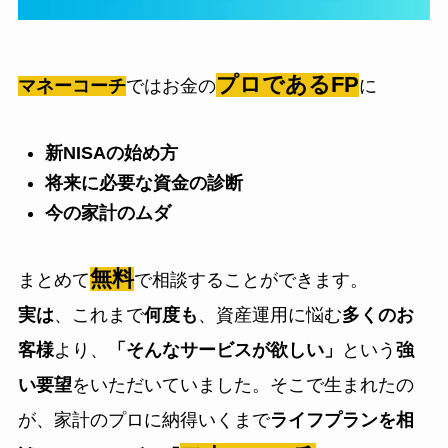
プロであるFP
マネーコーチ
ではお金の
に
新NISAの始め方
将来に必要な資金の診断
今の家計のムダ
無料
まとめて
で相談することができます。
実は
、これまで
何度も
、資産運用に悩む
多くのお
客様
より、
「そんなサービスが欲しい」
という
強
い要望
をいただいていました。そこで生まれたの
が、家計のプロに納得いくまで
ライフプランを相