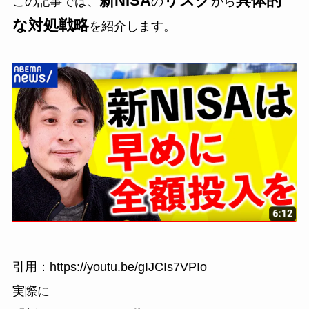
新NISA
リスク
具体的
この記事では、
の
から
な対処戦略
を紹介します。
引用：https://youtu.be/gIJCIs7VPIo
実際に