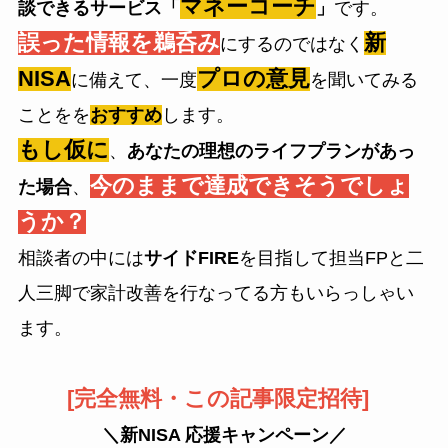
マネーコーチ
談できるサービス「
」
です。
誤った情報を鵜呑み
新
にするのではなく
NISA
プロの意見
に備えて、一度
を聞いてみる
ことをを
おすすめ
します。
もし仮に
、
あなたの理想のライフプランがあっ
今のままで達成できそうでしょ
た場合
、
うか？
相談者の中には
サイドFIRE
を目指して担当FPと二
人三脚で家計改善を行なってる方もいらっしゃい
ます。
[完全無料・この記事限定招待]
＼新NISA 応援キャンペーン／