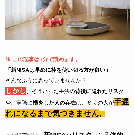
※ この記事は1分で読めます。
「新NISAは早めに枠を使い切る方が良い」
そんなふうに思っていませんか？
しかし
、そういった手法の
背後に隠れたリスク
手遅
や、実際に
損をした人の存在
は、多くの人が
れになるまで気づきません
。