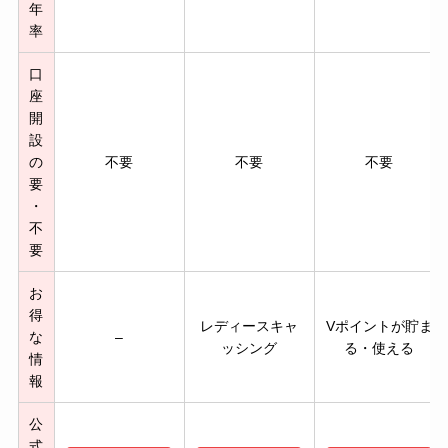
年
率
口
座
開
設
の
不要
不要
不要
要
・
不
要
お
得
レディースキャ
Vポイントが貯ま
な
–
ッシング
る・使える
情
報
公
式