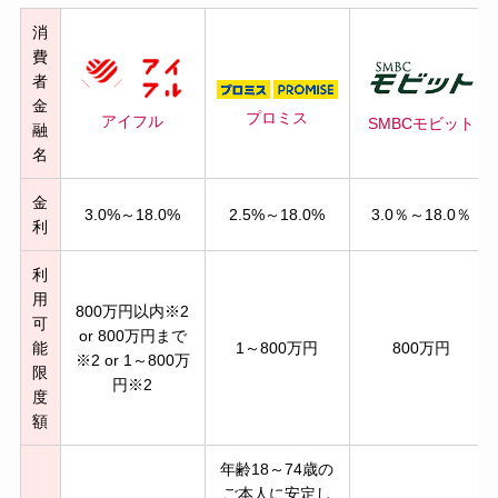
消
費
者
金
プロミス
アイフル
SMBC
モビット
融
名
金
3.0%～18.0%
2.5%～18.0%
3.0％～18.0％
利
利
用
800万円以内※2
可
or 800万円まで
能
1～800万円
800万円
※2 or 1～800万
限
円※2
度
額
年齢18～74歳の
ご本人に安定し