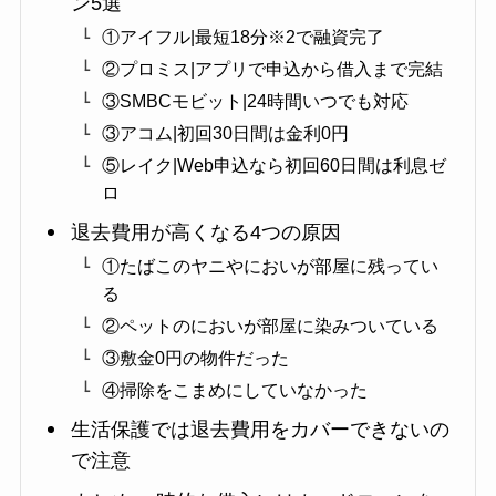
ン5選
①アイフル|最短18分※2で融資完了
②プロミス|アプリで申込から借入まで完結
③SMBCモビット|24時間いつでも対応
③アコム|初回30日間は金利0円
⑤レイク|Web申込なら初回60日間は利息ゼ
ロ
退去費用が高くなる4つの原因
①たばこのヤニやにおいが部屋に残ってい
る
②ペットのにおいが部屋に染みついている
③敷金0円の物件だった
④掃除をこまめにしていなかった
生活保護では退去費用をカバーできないの
で注意