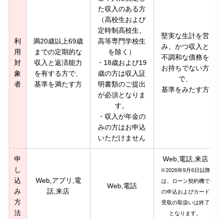
た収入のある方
（高校生および
定時制高校生、
堅実な生計を営
利
満20歳以上69歳
高等専門学校生
み、かつ収入と
用
までの定期的な
を除く）
不調和な債務を
対
収入と返済能力
・18歳および19
お持ちでない方
象
を有する方で、
歳の方は収入証
で、
者
基準を満たす方
明書類のご提出
基準をみたす方
が必須となりま
す。
・収入が年金の
みの方はお申込
いただけません
申
Web,電話,来店
し
※2026年9月6日以降
込
Web,アプリ,電
は、ローン契約機で
Web,電話
み
話,来店
の申込およびカード
方
受取の取扱いは終了
法
となります。