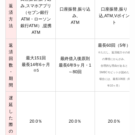
返
み,スマホアプリ
口座振替,振り込
口座振替,振り
済
（セブン銀行
み,
込,ATM,Vポイン
方
ATM・ローソン
ATM
ト
法
銀行ATM）,提携
ATM
返
最長60回（5年）
済
※ただし、返済能力その他
最大151回
回
最終借入後原則
の事情にかんがみ、
最長14年6ヶ月
数
最長6年9ヶ月・1
合理的な理由があると
※5
・
～80回
SMBCモビットが認めた
期
場合には、最長106回（8
間
年10ヶ月）
遅
延
し
た
20.0％
20.0％
20.0％
際
の