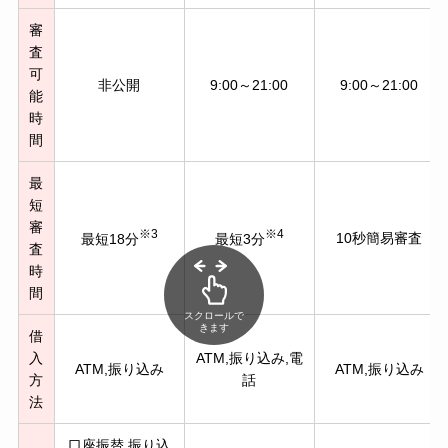
審
査
可
非公開
9:00～21:00
9:00～21:00
能
時
間
最
短
審
※3
※4
10秒簡易審査
最短18分
最短3分
査
時
間
スクロールで
きます
借
入
ATM,振り込み,電
ATM,振り込み
ATM,振り込み
方
話
法
口座振替,振り込