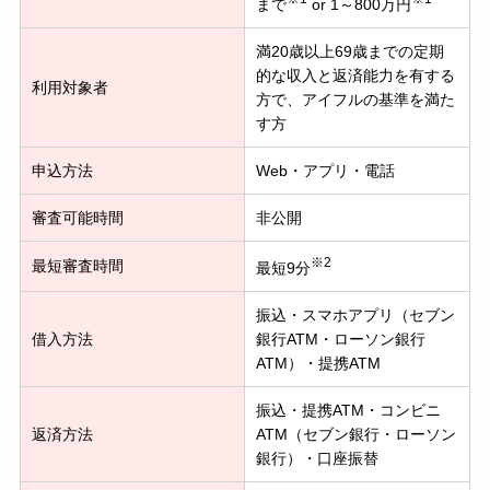
まで
or 1～800万円
満20歳以上69歳までの定期
的な収入と返済能力を有する
利用対象者
方で、アイフルの基準を満た
す方
申込方法
Web・アプリ・電話
審査可能時間
非公開
※2
最短審査時間
最短9分
振込・スマホアプリ（セブン
借入方法
銀行ATM・ローソン銀行
ATM）・提携ATM
振込・提携ATM・コンビニ
返済方法
ATM（セブン銀行・ローソン
銀行）・口座振替