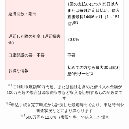
1回の支払いにつき35日以内
または毎月約定日払い、借入
返済回数・期間
直後最長14年6ヶ月（1～151
※3
回)
遅延した際の年率 (遅延損害
20.0%
金)
口座開設の要・不要
不要
初めての方なら最大30日間利
お得な情報
息0円サービス
※1
ご利用限度額50万円超、または他社を含めた借り入れ金額が
100万円超の場合は源泉徴収票など収入を証明するものが必要で
す
※2
申込手続き完了時点から計測した最短時間であり、申込時間や
審査状況などにより異なります
※3
500万円を12.0％（実質年率）で借入した場合