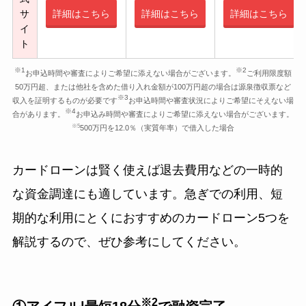
サ
詳細はこちら
詳細はこちら
詳細はこちら
イ
ト
※1
※2
お申込時間や審査によりご希望に添えない場合がございます。
ご利用限度額
50万円超、または他社を含めた借り入れ金額が100万円超の場合は源泉徴収票など
※3
収入を証明するものが必要です
お申込時間や審査状況によりご希望にそえない場
※4
合があります。
お申込み時間や審査によりご希望に添えない場合がございます。
※5
500万円を12.0％（実質年率）で借入した場合
カードローンは賢く使えば退去費用などの一時的
な資金調達にも適しています。急ぎでの利用、短
期的な利用にとくにおすすめのカードローン5つを
解説するので、ぜひ参考にしてください。
※2