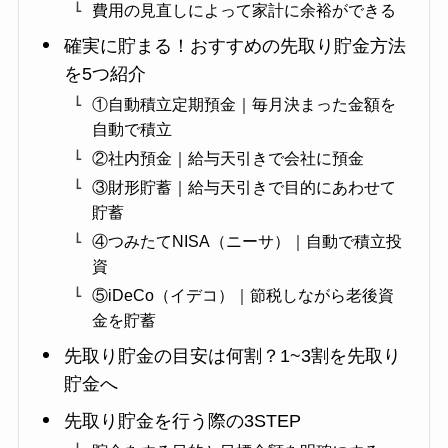
費用の見直しによって家計に余裕ができる
確実に貯まる！おすすめの先取り貯金方法
を5つ紹介
①自動積立定期預金｜毎月決まった金額を
自動で積立
②社内預金｜給与天引きで会社に預金
③財形貯蓄｜給与天引きで目的にあわせて
貯蓄
④つみたてNISA（ニーサ）｜自動で積立投
資
⑤iDeCo（イデコ）｜節税しながら老後資
金を貯蓄
先取り貯金の目安は何割？1~3割を先取り
貯金へ
先取り貯金を行う際の3STEP