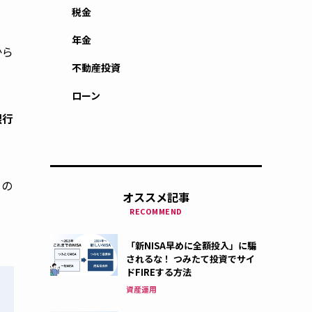
税金
年金
から
不動産投資
ローン
銀行
）の
オススメ記事
RECOMMEND
「新NISA早めに全額投入」に騙
されるな！ つみたて投資でサイ
ドFIREする方法
資産運用