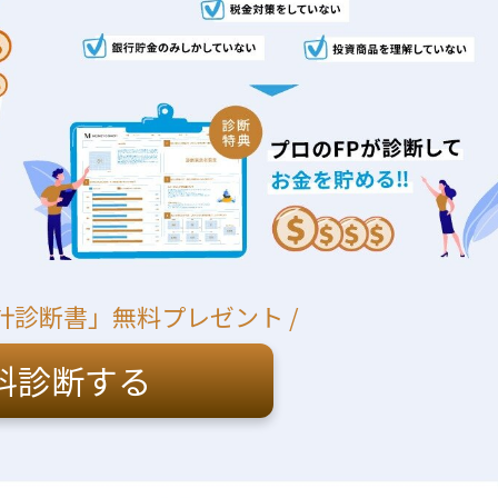
計診断書」無料プレゼント /
料診断する