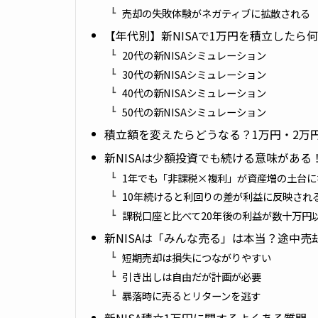
売却の失敗体験がネガティブに拡散される
【年代別】新NISAで1万円を積立したら
20代の新NISAシミュレーション
30代の新NISAシミュレーション
40代の新NISAシミュレーション
50代の新NISAシミュレーション
積立額を変えたらどうなる？1万円・2万
新NISAは少額投資でも続ける意味がある
1年でも「非課税×複利」が資産増の土台に
10年続けると利回りの差が利益に反映され
課税口座と比べて20年後の利益が数十万円
新NISAは「みんな売る」は本当？途中
短期売却は損失につながりやすい
引き出しは自由だが計画が必要
暴落時に売るとリターンを逃す
新NISA積立1万円に関するよくある質問