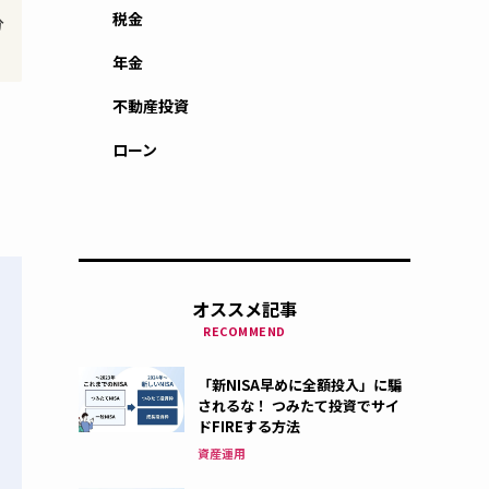
税金
分
年金
不動産投資
ローン
オススメ記事
RECOMMEND
「新NISA早めに全額投入」に騙
されるな！ つみたて投資でサイ
ドFIREする方法
資産運用