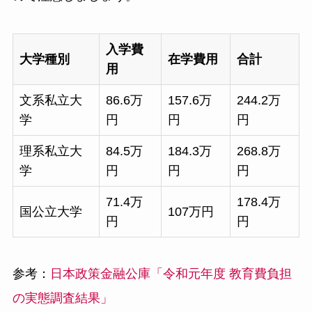
入学費
大学種別
在学費用
合計
用
文系私立大
86.6万
157.6万
244.2万
学
円
円
円
理系私立大
84.5万
184.3万
268.8万
学
円
円
円
71.4万
178.4万
国公立大学
107万円
円
円
参考：
日本政策金融公庫「令和元年度 教育費負担
の実態調査結果」