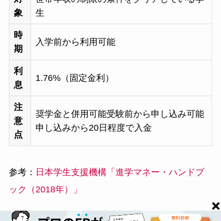
象
生
時
入学前から利用可能
期
利
1.76%（固定金利）
息
注
奨学金と併用可能受験前から申し込み可能
意
申し込みから20日程度で入金
点
参考：
日本学生支援機構「進学マネー・ハンドブ
ック（2018年）」