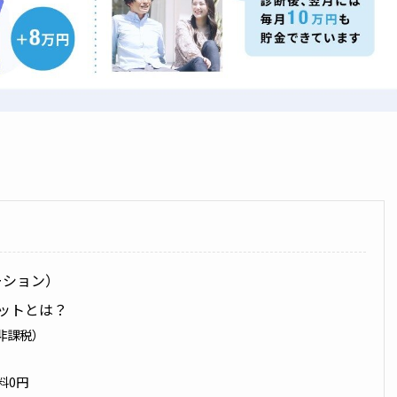
ーション）
ットとは？
非課税）
料0円