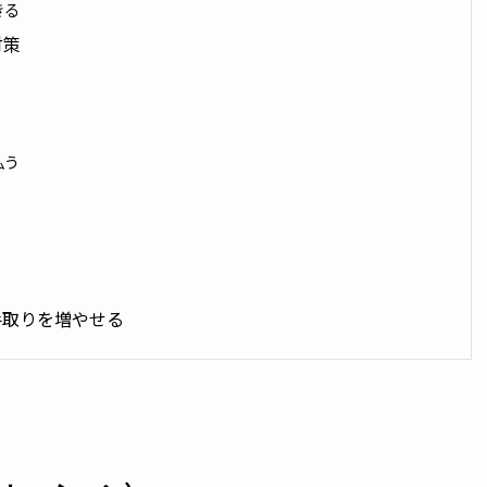
きる
対策
払う
手取りを増やせる