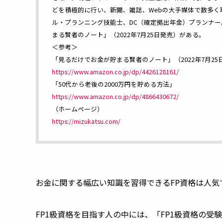
どを積極的に行い、新聞、雑誌、Webの大手媒体で数多く
ル・プランニング技能士、DC（確定拠出年金）プランナー
まる賢者のノート」（2022年7月25日発売）がある。
＜参考＞
「見るだけでお金が貯まる賢者のノート」（2022年7月25
https://www.amazon.co.jp/dp/4426128161/
「50代から老後の2000万円を貯める方法」
https://www.amazon.co.jp/dp/4866430672/
（ホームページ）
https://mizukatsu.com/
お金に関する幅広い知識を習得できるFP資格は人気
FP1級資格を目指す人の中には、「FP1級資格の