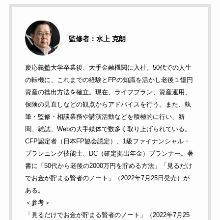
監修者：水上 克朗
慶応義塾大学卒業後、大手金融機関に入社。50代での人生
の転機に、これまでの経験とFPの知識を活かし老後１憶円
資産の捻出方法を確立。現在、ライフプラン、資産運用、
保険の見直しなどの観点からアドバイスを行う。また、執
筆・監修・相談業務や講演活動などを積極的に行い、新
聞、雑誌、Webの大手媒体で数多く取り上げられている。
CFP認定者（日本FP協会認定）、1級ファイナンシャル・
プランニング技能士、DC（確定拠出年金）プランナー。著
書に「50代から老後の2000万円を貯める方法」「見るだけ
でお金が貯まる賢者のノート」（2022年7月25日発売）が
ある。
＜参考＞
「見るだけでお金が貯まる賢者のノート」（2022年7月25