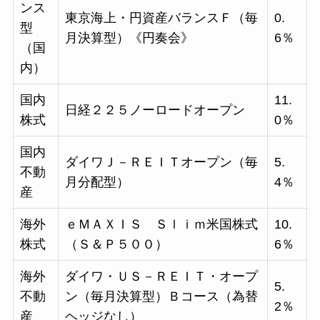
ンス
東京海上・円資産バランスＦ（毎
0.
型
月決算型）《円奏会》
6％
（国
内）
国内
11.
日経２２５ノーロードオープン
株式
0％
国内
ダイワＪ－ＲＥＩＴオープン（毎
5.
不動
月分配型）
4％
産
海外
ｅＭＡＸＩＳ Ｓｌｉｍ米国株式
10.
株式
（Ｓ＆Ｐ５００）
6％
海外
ダイワ・ＵＳ－ＲＥＩＴ・オープ
5.
不動
ン（毎月決算型）Ｂコース（為替
2％
産
ヘッジなし）