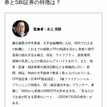
券とSBI証券の特徴は？
監修者：水上 克朗
慶応義塾大学卒業後、大手金融機関に入社。50代での人生
の転機に、これまでの経験とFPの知識を活かし老後１憶円
資産の捻出方法を確立。現在、ライフプラン、資産運用、
保険の見直しなどの観点からアドバイスを行う。また、執
筆・監修・相談業務や講演活動などを積極的に行い、新
聞、雑誌、Webの大手媒体で数多く取り上げられている。
CFP認定者（日本FP協会認定）、1級ファイナンシャル・
プランニング技能士、DC（確定拠出年金）プランナー。著
書に「50代から老後の2000万円を貯める方法」「見るだけ
でお金が貯まる賢者のノート」（2022年7月25日発売）が
ある。