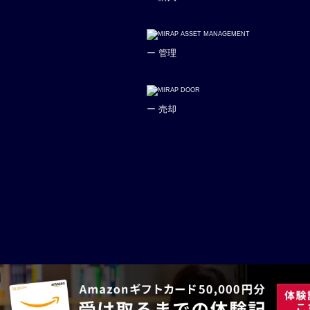
ー 管理
ー 売却