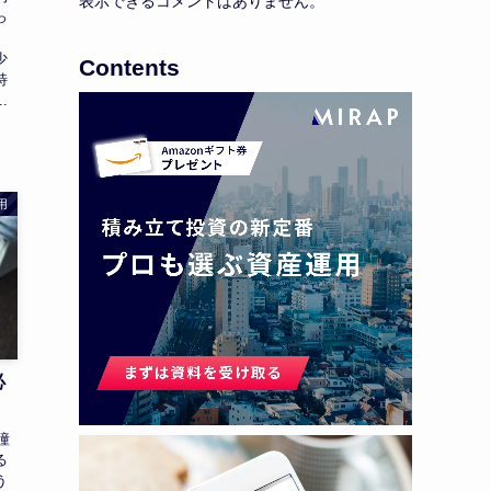
表示できるコメントはありません。
っ
少
Contents
特
.
用
必
憧
る
う