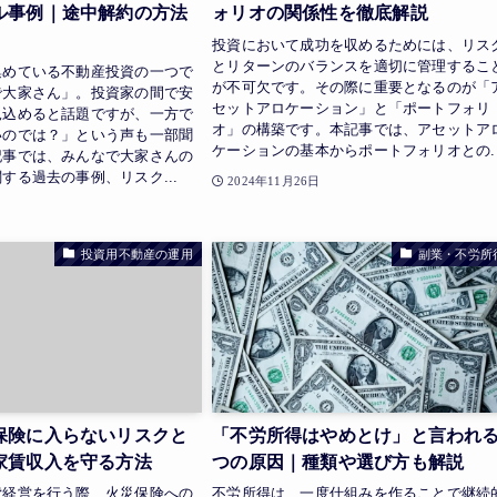
ル事例｜途中解約の方法
ォリオの関係性を徹底解説
投資において成功を収めるためには、リス
とリターンのバランスを適切に管理するこ
集めている不動産投資の一つで
が不可欠です。その際に重要となるのが「
で大家さん」。投資家の間で安
セットアロケーション」と「ポートフォリ
見込めると話題ですが、一方で
オ」の構築です。本記事では、アセットア
いのでは？」という声も一部聞
ケーションの基本からポートフォリオとの..
記事では、みんなで大家さんの
する過去の事例、リスク...
2024年11月26日
日
投資用不動産の運用
副業・不労所
保険に入らないリスクと
「不労所得はやめとけ」と言われる
家賃収入を守る方法
つの原因｜種類や選び方も解説
貸経営を行う際、火災保険への
不労所得は、一度仕組みを作ることで継続