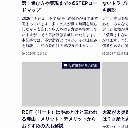
選！選び方や実現までの5STEPロー
ないトラブ
ドマップ
も解説
2026年を迎え、不労所得への関心がますます
近年、注目を
高まっています。多くの人が働く時間を減ら
ある「みんな
しながら安定した収入を得る方法を模索して
定した収益が
いますが、その選択肢は多岐にわたります。
「償還されな
本記事では、不労所得とは何か、その仕組み
かれます。本
を解説し、初心者向けの選び方のポイン...
償還や返金に関
2024年12月6日
2024年12月4
投資用不動産の運用
REIT（リート）はやめとけと言われ
大家が火災
る理由｜メリット・デメリットから
は？財産と
おすすめの人も解説
大家として賃