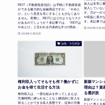
加入は非常に
REIT（不動産投資信託）は手軽に不動産投資
加入していな
ができる魅力的な金融商品ですが、「やめと
す。万が一の
け」という意見を耳にすることも少なくあり
や収益に甚大
ません。実際に、REITにはどのようなリスク
す。本記事では
があるのでしょうか？本記事では、「REITは
やめとけ」と言われる代表的な8つの理由...
2024年11月26
2024年11月26日
副業・不労所得
権利収入ってそもそも何？働かずに
新築マンシ
お金を得て生活する方法
理由は？資
る選択肢
権利収入は、一度仕組みを作ってしまえば、
労働時間に縛られることなく継続的に収入を
新築マンショ
得ることができる収入形態です。従来の労働
たいと考える