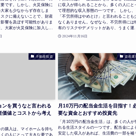
重要です。しかし、火災保険に
に収入が得られることから、多くの人にと
い大家も少なからず存在しま
て理想的な収入形態の一つです。 しかし、
リスクに備えないことで、財産
「不労所得はやめとけ」と言われることも
な影響を及ぼす可能性がありま
なくありません。なぜなら、不労所得には
、大家が火災保険に加入し...
有のリスクやデメリットがあり、うまく運..
日
2024年11月16日
不動産投資
資産運
ョンを買うなと言われる
月10万円の配当金生活を目指す！
産価値とコストから考え
要な資金とおすすめ投資先
「月10万円の配当金生活」は、多くの人が
れる生活スタイルの一つです。配当金によ
ンの購入は、マイホームを持ち
安定した収入があれば、生活費の一部を補
多くの人にとって大きな夢であ