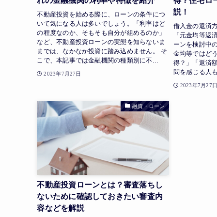
れの金融機関の利率や特徴を紹介
得？住宅ロ
説！
不動産投資を始める際に、ローンの条件につ
いて気になる人は多いでしょう。「利率はど
借入金の返済
の程度なのか、そもそも自分が組めるのか」
「元金均等返
など、不動産投資ローンの実態を知らないま
ーンを検討中
までは、なかなか投資に踏み込めません。 そ
金均等ではど
こで、本記事では金融機関の種類別に不...
得？」「返済
問を感じる人も
2023年7月27日
2023年7月27
融資・ローン
不動産投資ローンとは？審査落ちし
ないために確認しておきたい審査内
容などを解説