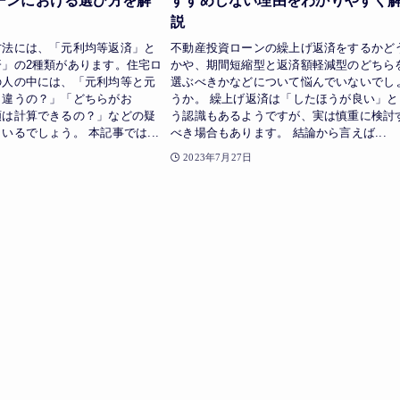
ーンにおける選び方を解
すすめしない理由をわかりやすく
説
方法には、「元利均等返済」と
不動産投資ローンの繰上げ返済をするかど
済」の2種類があります。住宅ロ
かや、期間短縮型と返済額軽減型のどちら
の人の中には、「元利均等と元
選ぶべきかなどについて悩んでいないでし
う違うの？」「どちらがお
うか。 繰上げ返済は「したほうが良い」と
額は計算できるの？」などの疑
う認識もあるようですが、実は慎重に検討
いるでしょう。 本記事では...
べき場合もあります。 結論から言えば...
日
2023年7月27日