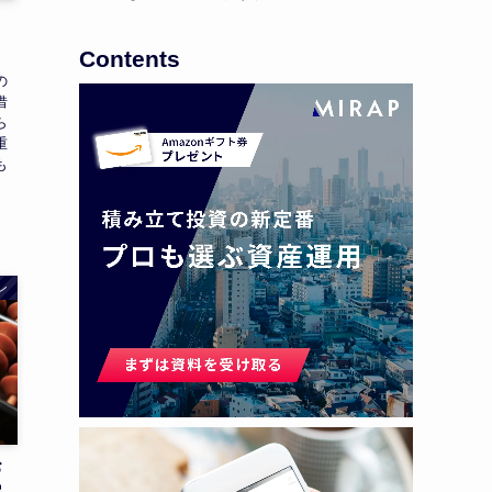
！
Contents
の
借
ら
重
も
ン
お