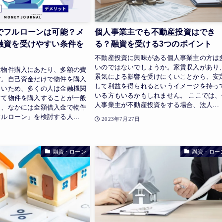
でフルローンは可能？メ
個人事業主でも不動産投資はでき
融資を受けやすい条件を
る？融資を受ける3つのポイント
不動産投資に興味がある個人事業主の方は
いのではないでしょうか。家賃収入があり
は物件購入にあたり、多額の費
景気による影響を受けにくいことから、安
す。自己資金だけで物件を購入
して利益を得られるというイメージを持っ
しいため、多くの人は金融機関
いる方もいるかもしれません。 ここでは、
けて物件を購入することが一般
人事業主が不動産投資をする場合、法人...
し、なかには全額借入金で物件
ルローン」を検討する人...
2023年7月27日
日
融資・ローン
融資・ロー