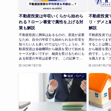
不動産投資は年収いくらから始めら
不動産投資
れる？ローン審査で属性を上げる対
リ・デメと
策も解説
解説
不動産投資に興味はあるものの、原資が必要
不動産投資で
なため、自分の年収でも始められるか目安を
用がかかりま
知りたい人も多いのではないでしょうか。不
することは難
動産投資は金融機関から融資を受けて始める
から融資を受
ケースが多いですが、融資を受けるためにも
的です。しか
ある程度の年収は必要です。 この記事で...
を購入する「フ
2023年7月27日
2023年7月27
融資・ローン