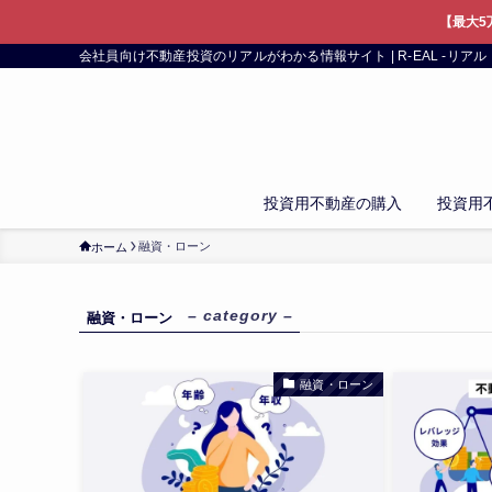
【最大5
会社員向け不動産投資のリアルがわかる情報サイト | R-EAL -リアル
投資用不動産の購入
投資用
融資・ローン
ホーム
– category –
融資・ローン
融資・ローン