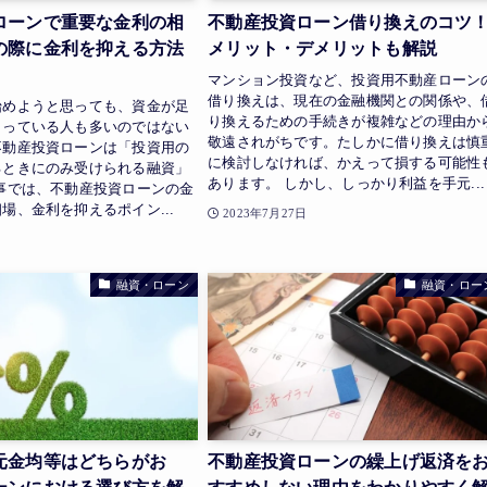
ローンで重要な金利の相
不動産投資ローン借り換えのコツ
の際に金利を抑える方法
メリット・デメリットも解説
マンション投資など、投資用不動産ローン
借り換えは、現在の金融機関との関係や、
始めようと思っても、資金が足
り換えるための手続きが複雑などの理由か
まっている人も多いのではない
敬遠されがちです。たしかに借り換えは慎
不動産投資ローンは「投資用の
に検討しなければ、かえって損する可能性
るときにのみ受けられる融資」
あります。 しかし、しっかり利益を手元...
事では、不動産投資ローンの金
場、金利を抑えるポイン...
2023年7月27日
日
融資・ローン
融資・ロー
元金均等はどちらがお
不動産投資ローンの繰上げ返済を