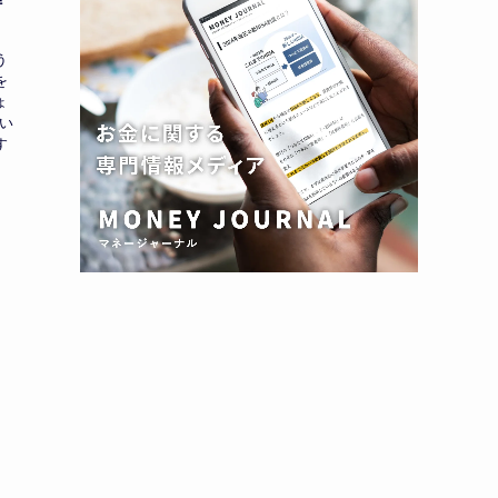
解
う
を
ょ
い
す