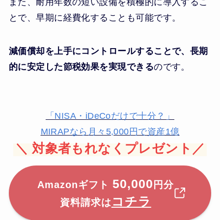
また、耐用年数の短い設備を積極的に導入するこ
とで、早期に経費化することも可能です。
減価償却を上手にコントロールすることで、長期
的に安定した節税効果を実現できる
のです。
「NISA・iDeCoだけで十分？」
MIRAPなら月々5,000円で資産1億
＼
対象者もれなくプレゼント／
50,000
Amazonギフト
円分
コチラ
資料請求は