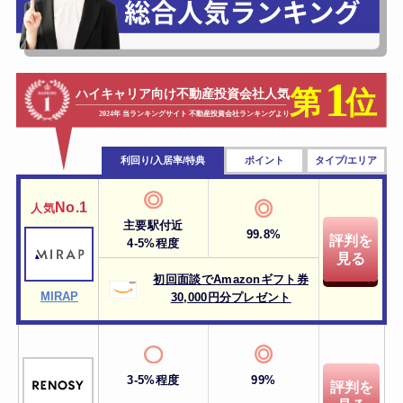
利回り/入居率/特典
ポイント
タイプ/エリア
No.1
人気
主要駅付近
99.8%
評判を
4-5%程度
見る
初回面談でAmazonギフト券
MIRAP
30,000円分プレゼント
3-5%程度
99%
評判を