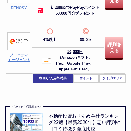
見る
初回面談でPayPayポイント
RENOSY
50,000円分プレゼント
4%以上
99.5%
評判を
見る
50,000円
プロパティ
（Amazonギフト、
エージェント
Pex、
Google Play、
Apple Gift Card）
利回り/入居率/特典
ポイント
タイプ/エリア
あわせて読みたい
不動産投資おすすめ会社ランキン
グ22選【最新2026年】悪い評判や
口コミ特徴を徹底比較