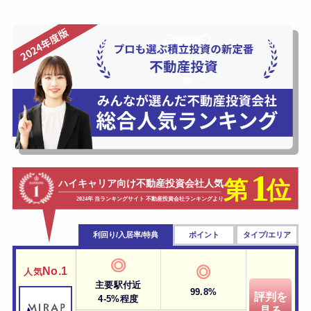
利回り/入居率/特典
ポイント
タイプ/エリア
No.1
人気
主要駅付近
99.8%
評判を
4-5%程度
見る