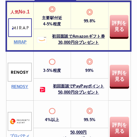
No.1
人気
主要駅付近
99.8%
評判を
4-5%程度
見る
初回面談でAmazonギフト券
MIRAP
30,000円分プレゼント
3-5%程度
99%
評判を
見る
初回面談でPayPayポイント
RENOSY
50,000円分プレゼント
4%以上
99.5%
評判を
見る
50,000円
プロパティ