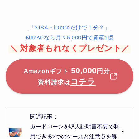
「NISA・iDeCoだけで十分？」
MIRAPなら月々5,000円で資産1億
＼
対象者もれなくプレゼント／
50,000
Amazonギフト
円分
コチラ
資料請求は
関連記事：
カードローンを収入証明書不要で利
用できる2つのケースと注意点を解