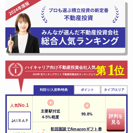
利回り/入居率/特典
ポイント
タイプ/エリア
No.1
人気
主要駅付近
99.8%
評判を
4-5%程度
見る
初回面談でAmazonギフト券