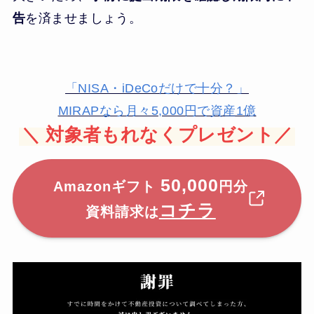
告
を済ませましょう。
「NISA・iDeCoだけで十分？」
MIRAPなら月々5,000円で資産1億
＼
対象者もれなくプレゼント／
50,000
Amazonギフト
円分
コチラ
資料請求は