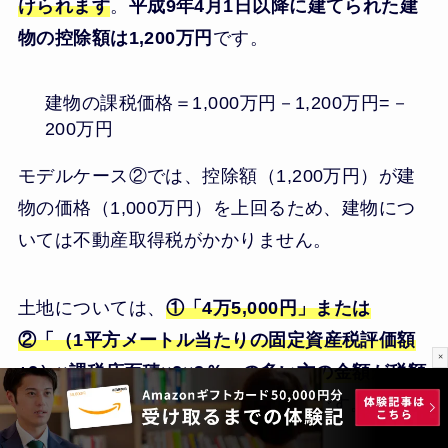
けられます
。
平成9年4月1日以降に建てられた建
物の控除額は1,200万円
です。
建物の課税価格＝1,000万円－1,200万円=－
200万円
モデルケース②では、控除額（1,200万円）が建
物の価格（1,000万円）を上回るため、建物につ
いては不動産取得税がかかりません。
土地については、
①「4万5,000円」または
②「（1平方メートル当たりの固定資産税評価額
×
÷2）×課税床面積×2×3％」の多い方の金額が税額
控除
されます。②の金額は次の通りです。