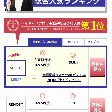
利回り/入居率/特典
ポイント
タイプ/エリア
No.1
人気
主要駅付近
99.8%
評判を
4-5%程度
見る
初回面談でAmazonギフト券
MIRAP
30,000円分プレゼント
3-5%程度
99%
評判を
見る